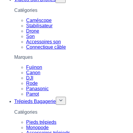
Catégories
Caméscope
Stabilisateur
Drone
Son
Accessoires son
Connectique câble
Marques
Fujinon
Canon
DJI
Rode
Panasonic
Parrot
Trépieds Bagagerie
Catégories
Pieds trépieds
Monopode
Accessoires trépieds