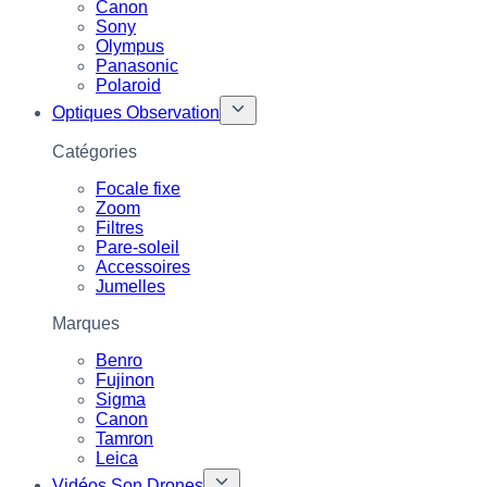
Canon
Sony
Olympus
Panasonic
Polaroid
Optiques Observation
Catégories
Focale fixe
Zoom
Filtres
Pare-soleil
Accessoires
Jumelles
Marques
Benro
Fujinon
Sigma
Canon
Tamron
Leica
Vidéos Son Drones