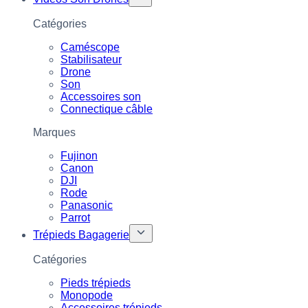
Catégories
Caméscope
Stabilisateur
Drone
Son
Accessoires son
Connectique câble
Marques
Fujinon
Canon
DJI
Rode
Panasonic
Parrot
Trépieds Bagagerie
Catégories
Pieds trépieds
Monopode
Accessoires trépieds