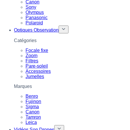
Canon
Sony
Olympus
Panasonic
Polaroid
Optiques Observation
Catégories
Focale fixe
Zoom
Filtres
Pare-soleil
Accessoires
Jumelles
Marques
Benro
Fujinon
Sigma
Canon
Tamron
Leica
Vidéos Son Drones