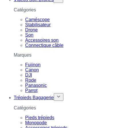
Catégories
Caméscope
Stabilisateur
Drone
Son
Accessoires son
Connectique câble
Marques
Fujinon
Canon
DJI
Rode
Panasonic
Parrot
Trépieds Bagagerie
Catégories
Pieds trépieds
Monopode
Accessoires trépieds