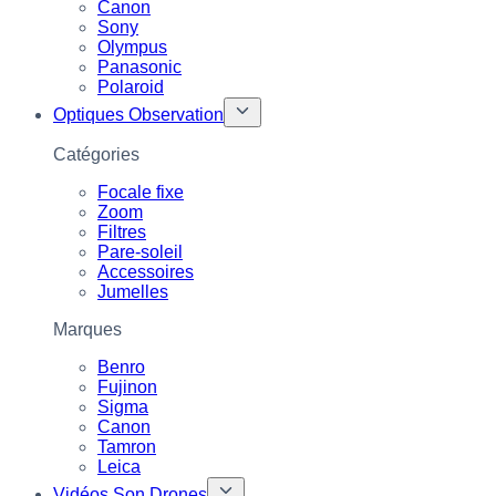
Canon
Sony
Olympus
Panasonic
Polaroid
Optiques Observation
Catégories
Focale fixe
Zoom
Filtres
Pare-soleil
Accessoires
Jumelles
Marques
Benro
Fujinon
Sigma
Canon
Tamron
Leica
Vidéos Son Drones