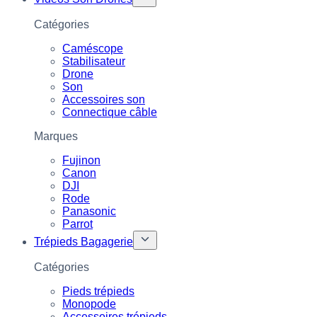
Catégories
Caméscope
Stabilisateur
Drone
Son
Accessoires son
Connectique câble
Marques
Fujinon
Canon
DJI
Rode
Panasonic
Parrot
Trépieds Bagagerie
Catégories
Pieds trépieds
Monopode
Accessoires trépieds