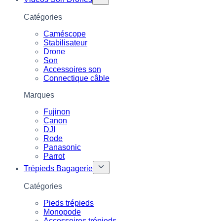
Catégories
Caméscope
Stabilisateur
Drone
Son
Accessoires son
Connectique câble
Marques
Fujinon
Canon
DJI
Rode
Panasonic
Parrot
Trépieds Bagagerie
Catégories
Pieds trépieds
Monopode
Accessoires trépieds