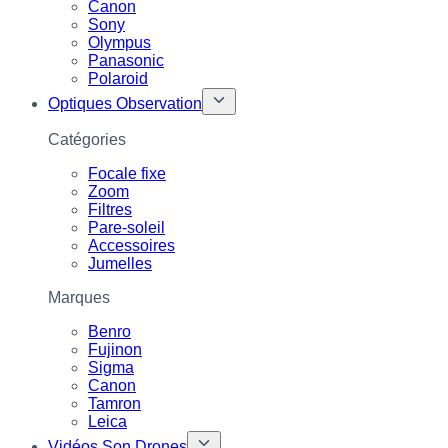
Canon
Sony
Olympus
Panasonic
Polaroid
Optiques Observation
Catégories
Focale fixe
Zoom
Filtres
Pare-soleil
Accessoires
Jumelles
Marques
Benro
Fujinon
Sigma
Canon
Tamron
Leica
Vidéos Son Drones