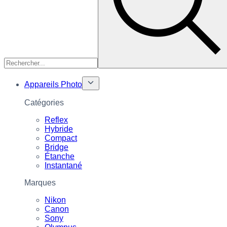
Appareils Photo
Catégories
Reflex
Hybride
Compact
Bridge
Étanche
Instantané
Marques
Nikon
Canon
Sony