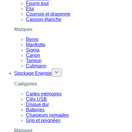
Fourre tout
Étui
Courroie et dragonne
Caisson étanche
Marques
Benro
Manfrotto
Sigma
Canon
Tamron
Cullmann
Stockage Energie
Catégories
Cartes mémoires
Clés USB
Disque dur
Batteries
Chargeurs nomades
Grip et poignées
Marques