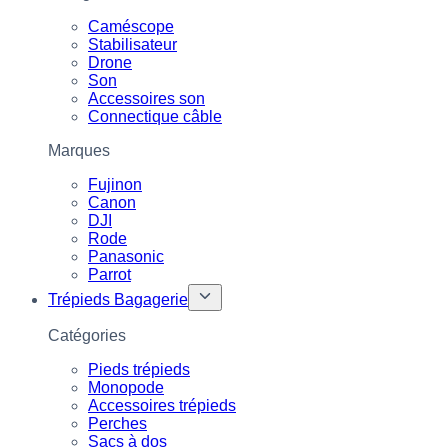
Caméscope
Stabilisateur
Drone
Son
Accessoires son
Connectique câble
Marques
Fujinon
Canon
DJI
Rode
Panasonic
Parrot
Trépieds Bagagerie
Catégories
Pieds trépieds
Monopode
Accessoires trépieds
Perches
Sacs à dos