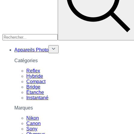
Appareils Photo
Catégories
Reflex
Hybride
Compact
Bridge
Étanche
Instantané
Marques
Nikon
Canon
Sony