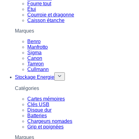
Fourre tout
Étui
Courroie et dragonne
Caisson étanche
Marques
Benro
Manfrotto
Sigma
Canon
Tamron
Cullmann
Stockage Energie
Catégories
Cartes mémoires
Clés USB
Disque dur
Batteries
Chargeurs nomades
Grip et poignées
Marques