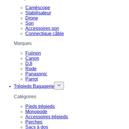
Caméscope
Stabilisateur
Drone
Son
Accessoires son
Connectique câble
Marques
Fujinon
Canon
DJI
Rode
Panasonic
Parrot
Trépieds Bagagerie
Catégories
Pieds trépieds
Monopode
Accessoires trépieds
Perches
Sacs à dos