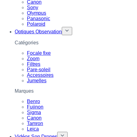
Canon
Sony
Olympus
Panasonic
Polaroid
Optiques Observation
Catégories
Focale fixe
Zoom
Filtres
Pare-soleil
Accessoires
Jumelles
Marques
Benro
Fujinon
Sigma
Canon
Tamron
Leica
Vidéos Son Drones