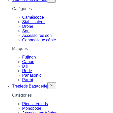
Catégories
Caméscope
Stabilisateur
Drone
Son
Accessoires son
Connectique câble
Marques
Fujinon
Canon
DJI
Rode
Panasonic
Parrot
Trépieds Bagagerie
Catégories
Pieds trépieds
Monopode
Accessoires trépieds