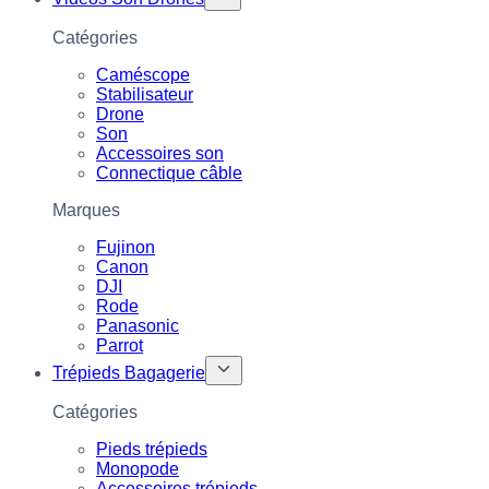
Catégories
Caméscope
Stabilisateur
Drone
Son
Accessoires son
Connectique câble
Marques
Fujinon
Canon
DJI
Rode
Panasonic
Parrot
Trépieds Bagagerie
Catégories
Pieds trépieds
Monopode
Accessoires trépieds