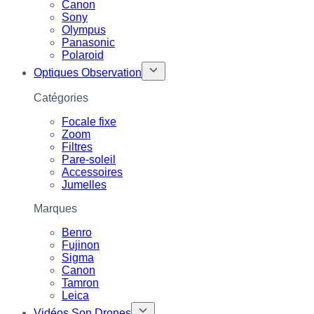
Canon
Sony
Olympus
Panasonic
Polaroid
Optiques Observation
Catégories
Focale fixe
Zoom
Filtres
Pare-soleil
Accessoires
Jumelles
Marques
Benro
Fujinon
Sigma
Canon
Tamron
Leica
Vidéos Son Drones