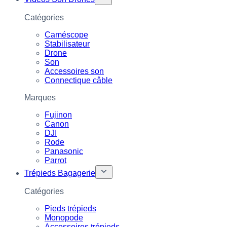
Catégories
Caméscope
Stabilisateur
Drone
Son
Accessoires son
Connectique câble
Marques
Fujinon
Canon
DJI
Rode
Panasonic
Parrot
Trépieds Bagagerie
Catégories
Pieds trépieds
Monopode
Accessoires trépieds