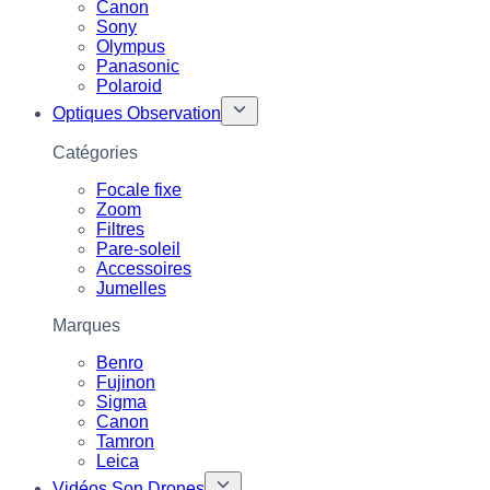
Canon
Sony
Olympus
Panasonic
Polaroid
Optiques Observation
Catégories
Focale fixe
Zoom
Filtres
Pare-soleil
Accessoires
Jumelles
Marques
Benro
Fujinon
Sigma
Canon
Tamron
Leica
Vidéos Son Drones