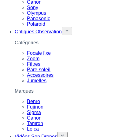
Canon
Sony
Olympus
Panasonic
Polaroid
Optiques Observation
Catégories
Focale fixe
Zoom
Filtres
Pare-soleil
Accessoires
Jumelles
Marques
Benro
Fujinon
Sigma
Canon
Tamron
Leica
Vidéos Son Drones