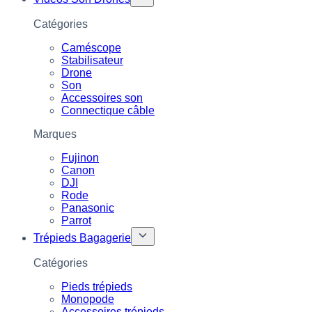
Catégories
Caméscope
Stabilisateur
Drone
Son
Accessoires son
Connectique câble
Marques
Fujinon
Canon
DJI
Rode
Panasonic
Parrot
Trépieds Bagagerie
Catégories
Pieds trépieds
Monopode
Accessoires trépieds