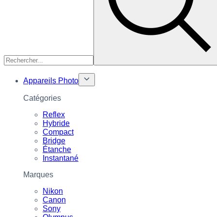
Appareils Photo
Catégories
Reflex
Hybride
Compact
Bridge
Étanche
Instantané
Marques
Nikon
Canon
Sony