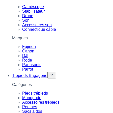
Caméscope
Stabilisateur
Drone
Son
Accessoires son
Connectique câble
Marques
Fujinon
Canon
DJI
Rode
Panasonic
Parrot
Trépieds Bagagerie
Catégories
Pieds trépieds
Monopode
Accessoires trépieds
Perches
Sacs à dos