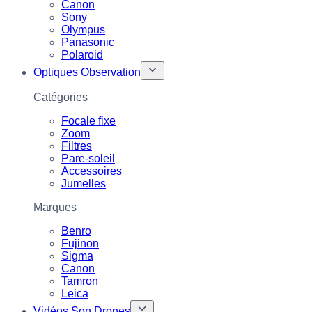
Canon
Sony
Olympus
Panasonic
Polaroid
Optiques Observation
Catégories
Focale fixe
Zoom
Filtres
Pare-soleil
Accessoires
Jumelles
Marques
Benro
Fujinon
Sigma
Canon
Tamron
Leica
Vidéos Son Drones