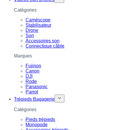
Catégories
Caméscope
Stabilisateur
Drone
Son
Accessoires son
Connectique câble
Marques
Fujinon
Canon
DJI
Rode
Panasonic
Parrot
Trépieds Bagagerie
Catégories
Pieds trépieds
Monopode
Accessoires trépieds