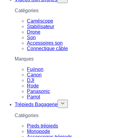
Catégories
Caméscope
Stabilisateur
Drone
Son
Accessoires son
Connectique câble
Marques
Fujinon
Canon
DJI
Rode
Panasonic
Parrot
Trépieds Bagagerie
Catégories
Pieds trépieds
Monopode
Accessoires trépieds