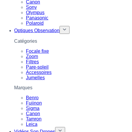
Canon
Sony
Olympus
Panasonic
Polaroid
Optiques Observation
Catégories
Focale fixe
Zoom
Filtres
Pare-soleil
Accessoires
Jumelles
Marques
Benro
Fujinon
Sigma
Canon
Tamron
Leica
Vidéos Son Drones