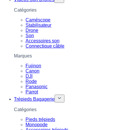
Catégories
Caméscope
Stabilisateur
Drone
Son
Accessoires son
Connectique câble
Marques
Fujinon
Canon
DJI
Rode
Panasonic
Parrot
Trépieds Bagagerie
Catégories
Pieds trépieds
Monopode
Accessoires trépieds