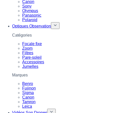
Canon
Sony
Olympus
Panasonic
Polaroid
Optiques Observation
Catégories
Focale fixe
Zoom
Filtres
Pare-soleil
Accessoires
Jumelles
Marques
Benro
Fujinon
Sigma
Canon
Tamron
Leica
Vidéos Son Drones