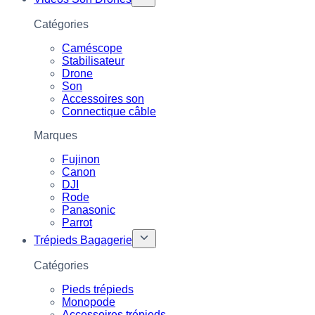
Catégories
Caméscope
Stabilisateur
Drone
Son
Accessoires son
Connectique câble
Marques
Fujinon
Canon
DJI
Rode
Panasonic
Parrot
Trépieds Bagagerie
Catégories
Pieds trépieds
Monopode
Accessoires trépieds