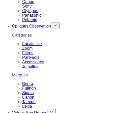
Canon
Sony
Olympus
Panasonic
Polaroid
Optiques Observation
Catégories
Focale fixe
Zoom
Filtres
Pare-soleil
Accessoires
Jumelles
Marques
Benro
Fujinon
Sigma
Canon
Tamron
Leica
Vidéos Son Drones