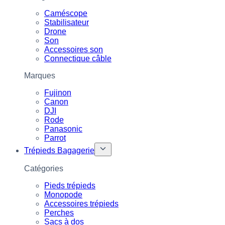
Caméscope
Stabilisateur
Drone
Son
Accessoires son
Connectique câble
Marques
Fujinon
Canon
DJI
Rode
Panasonic
Parrot
Trépieds Bagagerie
Catégories
Pieds trépieds
Monopode
Accessoires trépieds
Perches
Sacs à dos