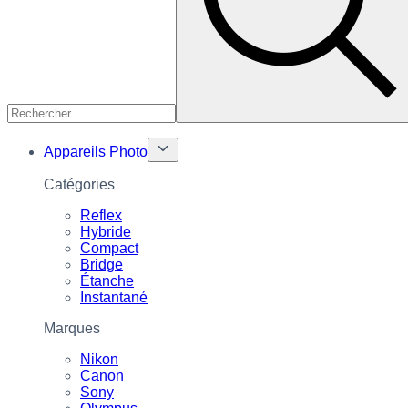
Appareils Photo
Catégories
Reflex
Hybride
Compact
Bridge
Étanche
Instantané
Marques
Nikon
Canon
Sony