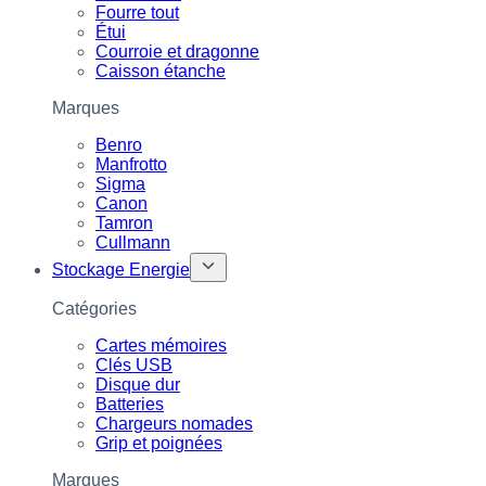
Fourre tout
Étui
Courroie et dragonne
Caisson étanche
Marques
Benro
Manfrotto
Sigma
Canon
Tamron
Cullmann
Stockage Energie
Catégories
Cartes mémoires
Clés USB
Disque dur
Batteries
Chargeurs nomades
Grip et poignées
Marques