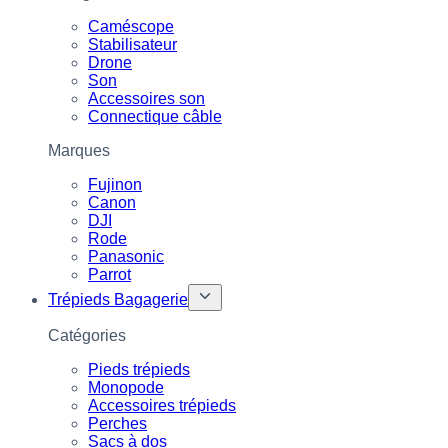
Caméscope
Stabilisateur
Drone
Son
Accessoires son
Connectique câble
Marques
Fujinon
Canon
DJI
Rode
Panasonic
Parrot
Trépieds Bagagerie
Catégories
Pieds trépieds
Monopode
Accessoires trépieds
Perches
Sacs à dos