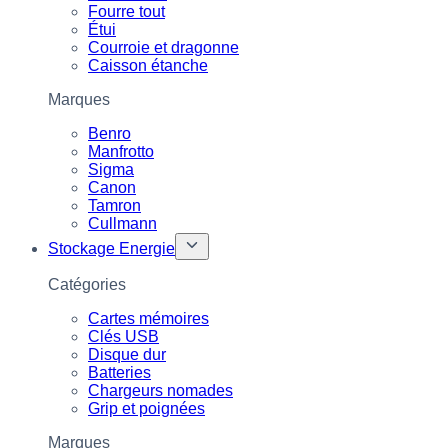
Fourre tout
Étui
Courroie et dragonne
Caisson étanche
Marques
Benro
Manfrotto
Sigma
Canon
Tamron
Cullmann
Stockage Energie
Catégories
Cartes mémoires
Clés USB
Disque dur
Batteries
Chargeurs nomades
Grip et poignées
Marques