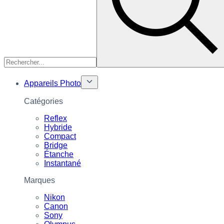
Appareils Photo
Catégories
Reflex
Hybride
Compact
Bridge
Étanche
Instantané
Marques
Nikon
Canon
Sony